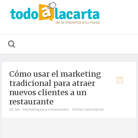
CARTAS DE
MATERIAL
S
RESTAURACIÓN
HOSTELERÍA
D
Cómo usar el marketing
tradicional para atraer
nuevos clientes a un
restaurante
23. Jan
Marketing para restaurantes
No hay comentarios