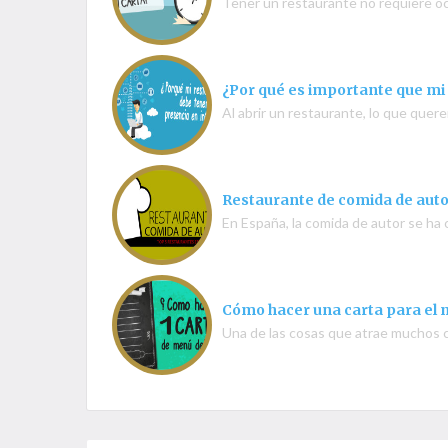
Tener un restaurante no requiere oc
¿Por qué es importante que mi
Al abrir un restaurante, lo que que
Restaurante de comida de auto
En España, la comida de autor se ha
Cómo hacer una carta para el 
Una de las cosas que atrae muchos c