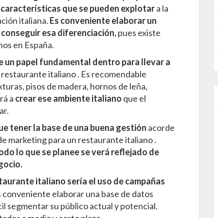
 características que se pueden explotar
a la
ción italiana.
Es conveniente elaborar un
 conseguir esa diferenciación,
pues existe
anos en España.
e un papel fundamental dentro para llevar a
 restaurante italiano . Es recomendable
texturas, pisos de madera, hornos de leña,
rá a
crear ese ambiente italiano
que el
ar.
ue tener la base de una
buena gestión
acorde
de marketing para un restaurante italiano .
odo lo que se planee se verá reflejado de
gocio.
taurante italiano sería el uso de campañas
 es conveniente elaborar una base de datos
il segmentar su público actual y potencial.