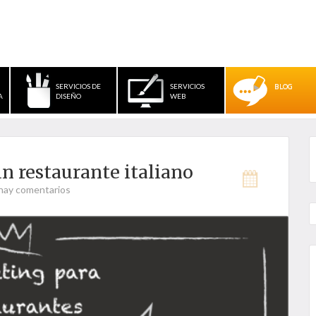
SERVICIOS DE
SERVICIOS
BLOG
A
DISEÑO
WEB
n restaurante italiano
hay comentarios