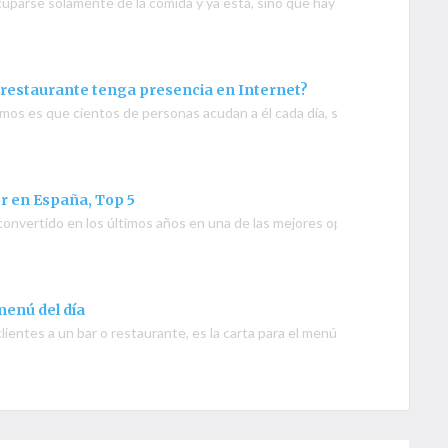
uparse solamente de la comida y ya está, sino que hay que prestarle aten
 restaurante tenga presencia en Internet?
remos es que cientos de personas acudan a él cada día, sin embargo cu
r en España, Top 5
 convertido en los últimos años en una de las mejores opciones para muc
menú del día
lientes a un bar o restaurante, es la carta para el menú del día, ya qu