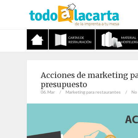
CARTAS DE
MATERIAL
RESTAURACIÓN
HOSTELERÍ
Acciones de marketing pa
presupuesto
06. Mar
/
Marketing para restaurantes
/
No 