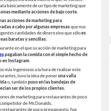
rata básicamente de un tipo de marketing que
sonas mediante acciones de bajo coste.
nas acciones de marketing para
vadas a cabo por algunas empresas
que nos
ngentes cantidades de dinero sino que sólo
es
eas baratas y sencillas.
aurante en el que su acción de marketing para
es
pagaban la comida con el simple hecho de
do en Instagram.
os más ingeniosos a la hora de realizar este
aurantes, tuvo la idea de poner
una valla
dida
o, también
puso en las bandejas de
cían ser de los propios clientes.
iones de marketing para restaurantes de poco
al competidor de McDonalds.
a restaurantes de poco presupuesto, fue