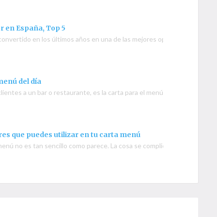
r en España, Top 5
 convertido en los últimos años en una de las mejores opciones para muc
menú del día
lientes a un bar o restaurante, es la carta para el menú del día, ya qu
es que puedes utilizar en tu carta menú
 menú no es tan sencillo como parece. La cosa se complica un poco má