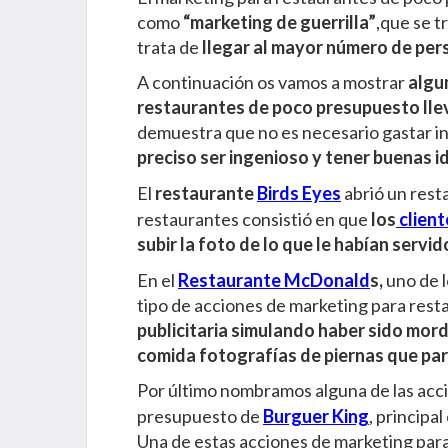
como
“marketing de guerrilla”
,que se t
trata de
llegar al mayor número de per
A continuación os vamos a mostrar
algu
restaurantes de poco presupuesto lle
demuestra que no es necesario gastar i
preciso ser ingenioso y tener buenas id
El
restaurante
Birds Eyes
abrió un rest
restaurantes consistió en que
los
client
subir la foto de lo que le habían servi
En el
Restaurante McDonald
s,
uno de l
tipo de acciones de marketing para rest
publicitaria simulando haber sido mor
comida fotografías de piernas que pare
Por último nombramos alguna de las acc
presupuesto de
Burguer King
, princip
Una de estas acciones de marketing par