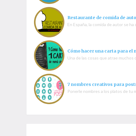
Restaurante de comida de auto
En España, la comida de autor se ha
Cómo hacer una carta para el 
Una de las cosas que atrae muchos c
7 nombres creativos para postr
Ponerle nombres a los platos de tu