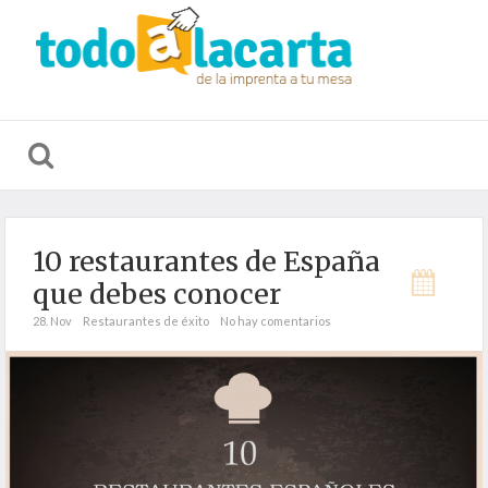
CARTAS DE
MATERIAL
S
RESTAURACIÓN
HOSTELERÍA
D
10 restaurantes de España
que debes conocer
28. Nov
Restaurantes de éxito
No hay comentarios