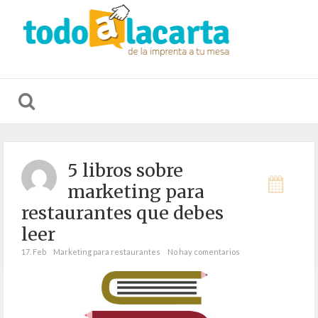
CARTAS DE
MATERIAL
S
RESTAURACIÓN
HOSTELERÍA
D
5 libros sobre
marketing para
restaurantes que debes
leer
17. Feb
Marketing para restaurantes
No hay comentarios