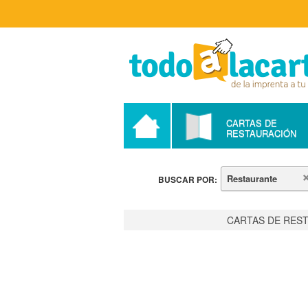
Tu
portal
de
productos
personalizados
CARTAS DE
RESTAURACIÓN
Restaurante
BUSCAR POR:
CARTAS DE RES
DISEÑOS
MAMBRINO