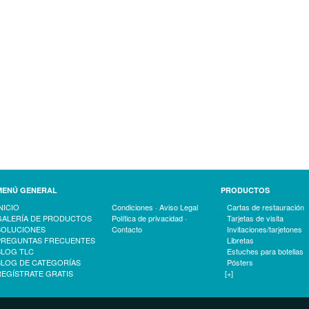
ACANTO
EL PUCHERO
MENÚ GENERAL
PRODUCTOS
NICIO
Condiciones
Aviso Legal
Cartas de restauración
GALERÍA DE PRODUCTOS
Política de privacidad
Tarjetas de visita
SOLUCIONES
Contacto
Invitaciones/tarjetones
PREGUNTAS FRECUENTES
Libretas
BLOG TLC
Estuches para botellas
BLOG DE CATEGORÍAS
Pósters
REGÍSTRATE GRATIS
[+]